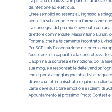
La piscina è realizzata in pannelli di acciaio 
disinfezione ad elettrolisi.
Linee semplici ed essenziali, ingresso a spiagg
acquisita sul campo e con la formazione: quest
La consegna del premio è avvenuta con una fo
direttore commerciale, Massimiliano Lunari,
Fontana, che ha fisicamente incontrato il vin
Per SCP Italy l’assegnazione del premio europe
l’eccellenza, la capacità e la concretezza, lo sti
Dapprima la sorpresa e l’emozione, poi la fiere
sua moglie e responsabile delle vendite: ‘’og
che ci porta a raggiungere obiettivi e traguard
di avere un ottimo risultato e quindi un cliente
L’arte deve suscitare emozioni e i clienti di SC
Appuntamento al prossimo Photo Contest e al