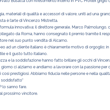
nervato Busatta con rivestimento interno in PVC Proflex grigio 
ia, materiali di qualità e accessori di valore, uniti ad una gran
a è l’arte di Vincenzo Mistretta.
rmula innovativa: il direttore generale, Marco Palmolungo, co
 collegato da Roma, hanno consegnato il premio tramite il r
citore nel suo punto vendita di Alcamo.
o ad un cliente italiano è chiaramente motivo di orgoglio; in
le e il gusto tutto italiano.
zza e la soddisfazione hanno fatto brillare gli occhi di Vincenz
ni giorno ci alziamo e andiamo a lavorare con la passione pe
i così prestigiosi. Abbiamo fiducia nelle persone e nella qualit
 soddisfatto’’
P lo sanno fare.
 prossimo vincitore.